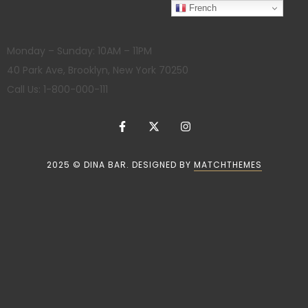
French
Monday – Sunday: 10AM – 11PM
40 Park Ave, Brooklyn, New York 70250
Call Us: 1-800-000-111
2025 © DINA BAR. DESIGNED BY
MATCHTHEMES