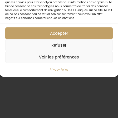
que les cookies pour stocker et/ou accéder aux informations des appareils. Le
fait de consentir à ces technologies nous permettra de traiter des données
telles que le comportement de navigation ou les ID uniques sur ce site. Le fait
de ne pas consentir ou de retirer son consentement peut avoir un effet
négatif sur certaines caractéristiques et fonctions.
Accepter
Refuser
LES DESSERTS MAISON
Voir les préférences
& FROMAGES DE LA
Privacy Policy
FORMULE
Comté affiné, Camembert & Chèvre des Maures
(Extra 3€)
Saint Marcellin Affiné (Extra 3€)
Tiramisu aux Speculoos
Dessert du Moment