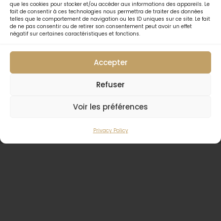
que les cookies pour stocker et/ou accéder aux informations des appareils. Le
fait de consentir à ces technologies nous permettra de traiter des données
telles que le comportement de navigation ou les ID uniques sur ce site. Le fait
de ne pas consentir ou de retirer son consentement peut avoir un effet
négatif sur certaines caractéristiques et fonctions.
Accepter
Refuser
LES DESSERTS MAISON
Voir les préférences
& FROMAGES DE LA
Privacy Policy
FORMULE
Comté affiné, Camembert & Chèvre des Maures
(Extra 3€)
Saint Marcellin Affiné (Extra 3€)
Tiramisu aux Speculoos
Dessert du Moment