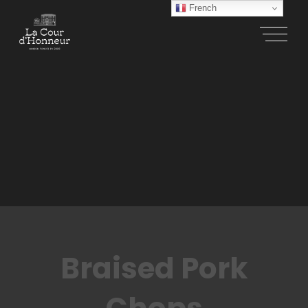
French
Braised Pork