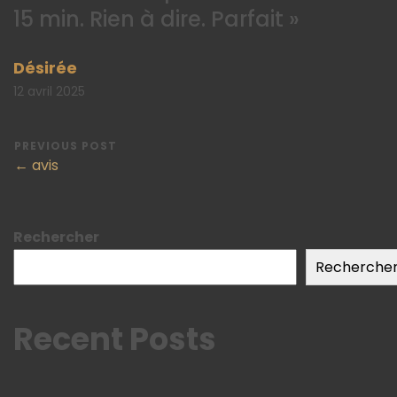
15 min. Rien à dire. Parfait »
Désirée
12 avril 2025
PREVIOUS POST
← avis
Rechercher
Recherche
Recent Posts