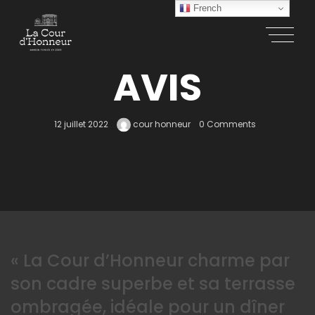
French
AVIS
12 juillet 2022
cour honneur
0 Comments
« La Cour d’Honneur charme par
son cadre superbe et sa terrasse
ombragée, idéale pour un dîner